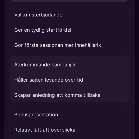
Välkomsterbjudande
Ger en tydlig startfördel
Gör första sessionen mer innehållsrik
Återkommande kampanjer
Håller sajten levande över tid
Skapar anledning att komma tillbaka
Bonuspresentation
Relativt lätt att överblicka