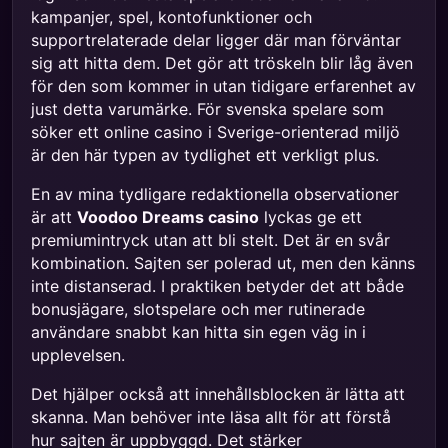
kampanjer, spel, kontofunktioner och
supportrelaterade delar ligger där man förväntar
sig att hitta dem. Det gör att tröskeln blir låg även
för den som kommer in utan tidigare erfarenhet av
just detta varumärke. För svenska spelare som
söker ett online casino i Sverige-orienterad miljö
är den här typen av tydlighet ett verkligt plus.
En av mina tydligare redaktionella observationer
är att
Voodoo Dreams casino
lyckas ge ett
premiumintryck utan att bli stelt. Det är en svår
kombination. Sajten ser polerad ut, men den känns
inte distanserad. I praktiken betyder det att både
bonusjägare, slotspelare och mer rutinerade
användare snabbt kan hitta sin egen väg in i
upplevelsen.
Det hjälper också att innehållsblocken är lätta att
skanna. Man behöver inte läsa allt för att förstå
hur sajten är uppbyggd. Det stärker