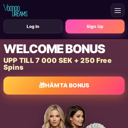
Log In
Sign Up
WELCOME BONUS
UPP TILL 7 000 SEK + 250 Free
Spins
🎁
HÄMTA BONUS