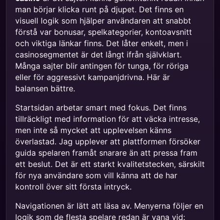
man börjar klicka runt på djupet. Det finns en
visuell logik som hjälper användaren att snabbt
förstå var bonusar, spelkategorier, kontoavsnitt
och viktiga länkar finns. Det låter enkelt, men i
casinosegmentet är det långt ifrån självklart.
Många sajter blir antingen för tunga, för röriga
eller för aggressivt kampanjdrivna. Här är
balansen bättre.
Startsidan arbetar smart med fokus. Det finns
tillräckligt med information för att väcka intresse,
men inte så mycket att upplevelsen känns
överlastad. Jag upplever att plattformen försöker
guida spelaren framåt snarare än att pressa fram
ett beslut. Det är ett starkt kvalitetstecken, särskilt
för nya användare som vill känna att de har
kontroll över sitt första intryck.
Navigationen är lätt att läsa av. Menyerna följer en
logik som de flesta spelare redan är vana vid: