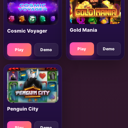
Gold Mania
Cosmic Voyager
Play
Demo
Play
Demo
Penguin City
Play
Demo