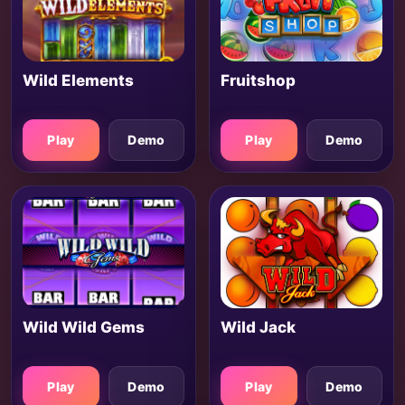
Wild Elements
Fruitshop
Play
Demo
Play
Demo
Wild Wild Gems
Wild Jack
Play
Demo
Play
Demo