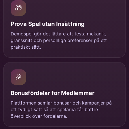
🎁
Prova Spel utan Insättning
Demospel gör det lättare att testa mekanik,
gränssnitt och personliga preferenser på ett
praktiskt sätt.
🎉
Bonusfördelar för Medlemmar
Plattformen samlar bonusar och kampanjer på
ett tydligt sätt så att spelarna får bättre
överblick över fördelarna.