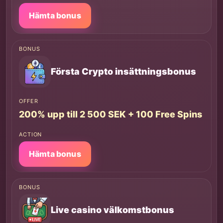
Hämta bonus
Första Crypto insättningsbonus
200% upp till 2 500 SEK + 100 Free Spins
Hämta bonus
Live casino välkomstbonus