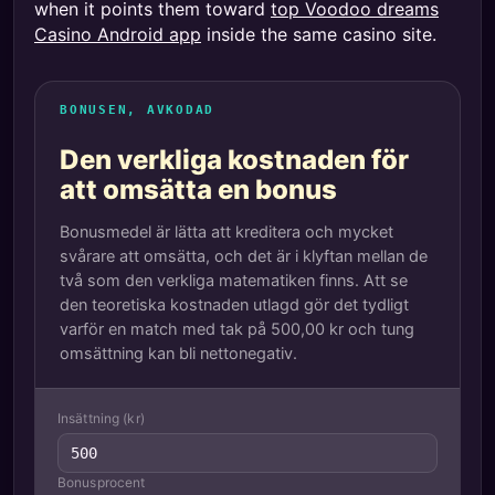
when it points them toward
top Voodoo dreams
Casino Android app
inside the same casino site.
BONUSEN, AVKODAD
Den verkliga kostnaden för
att omsätta en bonus
Bonusmedel är lätta att kreditera och mycket
svårare att omsätta, och det är i klyftan mellan de
två som den verkliga matematiken finns. Att se
den teoretiska kostnaden utlagd gör det tydligt
varför en match med tak på 500,00 kr och tung
omsättning kan bli nettonegativ.
Insättning (kr)
Bonusprocent