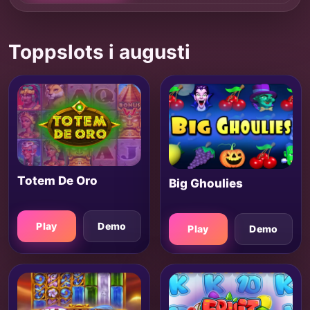
Toppslots i
augusti
Totem De Oro
Big Ghoulies
Play
Demo
Play
Demo