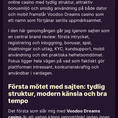
online casino med tydlig struktur, attraktiv
bonusmiljö och smidig användning på både dator
och mobil framstår Voodoo Dreams casino som
ett namn som förtjänar seriös uppmärksamhet.
I den här genomgången går jag igenom sajten som
en central brand review: första intrycket,
registrering och inloggning, bonusar, spel,
insättningar och uttag, KYC, kundsupport, mobil
användning och det praktiska helhetsomdömet.
Fokus ligger hela vägen på vad som faktiskt gör
plattformen intressant, konkurrenskraftig och
användbar i vardagen.
Första mötet med sajten: tydlig
struktur, modern känsla och bra
tempo
Det första som slår mig med
Voodoo Dreams
casino
är att sajten känns genomtänkt redan innan