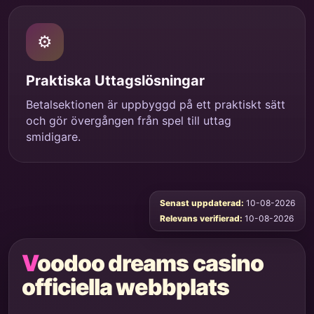
⚙️
Praktiska Uttagslösningar
Betalsektionen är uppbyggd på ett praktiskt sätt
och gör övergången från spel till uttag
smidigare.
Senast uppdaterad:
10-08-2026
Relevans verifierad:
10-08-2026
Voodoo dreams casino
officiella webbplats